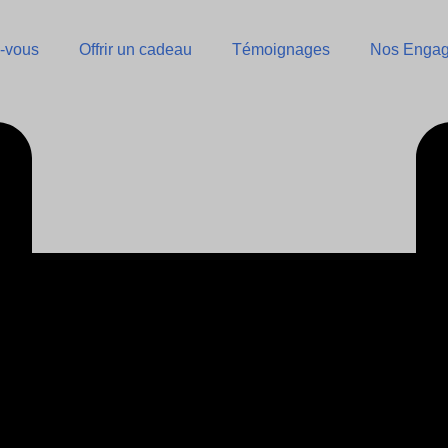
-vous
Offrir un cadeau
Témoignages
Nos Enga