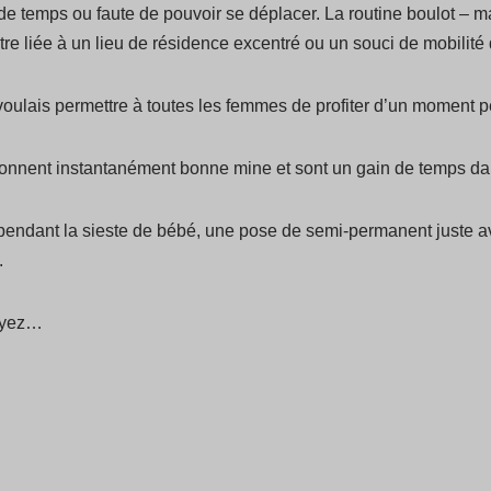
e temps ou faute de pouvoir se déplacer. La routine boulot – m
tre liée à un lieu de résidence excentré ou un souci de mobilité q
voulais permettre à toutes les femmes de profiter d’un moment pe
donnent instantanément bonne mine et sont un gain de temps da
 pendant la sieste de bébé, une pose de semi-permanent juste 
.
soyez…