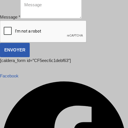
Message
*
ENVOYER
[caldera_form id=”CF5eec6c1debf63″]
Facebook