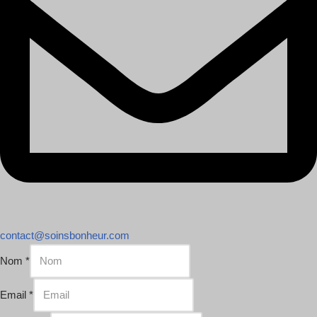
contact@soinsbonheur.com
Nom
*
Email
*