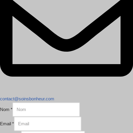
contact@soinsbonheur.com
Nom
*
Email
*