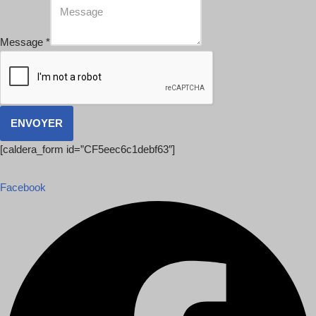
Message
*
ENVOYER
[caldera_form id=”CF5eec6c1debf63″]
Facebook