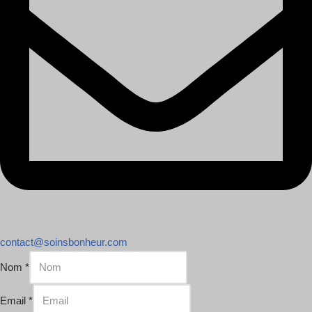
contact@soinsbonheur.com
Nom
*
Email
*