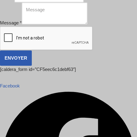
Message
*
ENVOYER
[caldera_form id=”CF5eec6c1debf63″]
Facebook