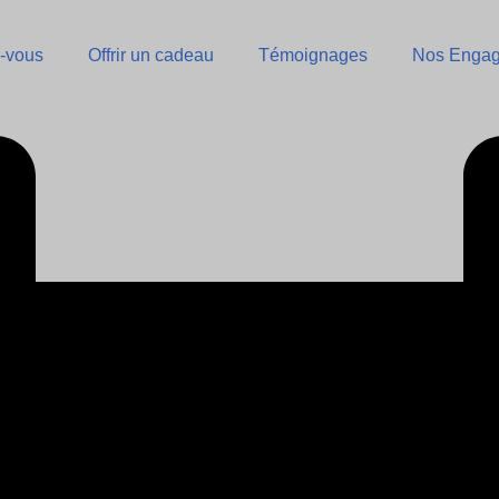
-vous
Offrir un cadeau
Témoignages
Nos Enga