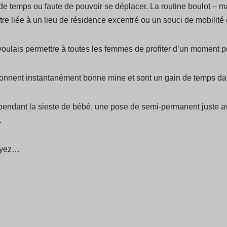
e temps ou faute de pouvoir se déplacer. La routine boulot – m
tre liée à un lieu de résidence excentré ou un souci de mobilité q
voulais permettre à toutes les femmes de profiter d’un moment pe
donnent instantanément bonne mine et sont un gain de temps da
 pendant la sieste de bébé, une pose de semi-permanent juste 
.
soyez…