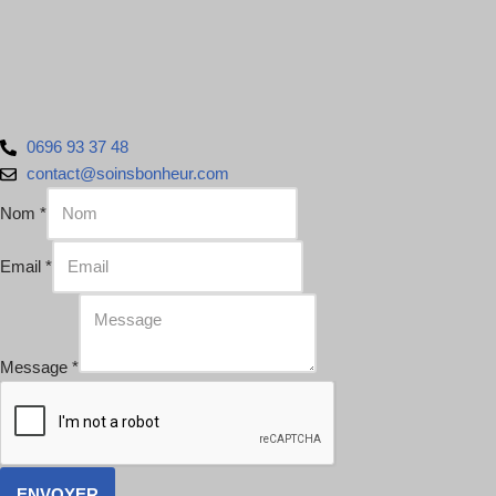
0696 93 37 48
contact@soinsbonheur.com
Nom
*
Email
*
Message
*
ENVOYER