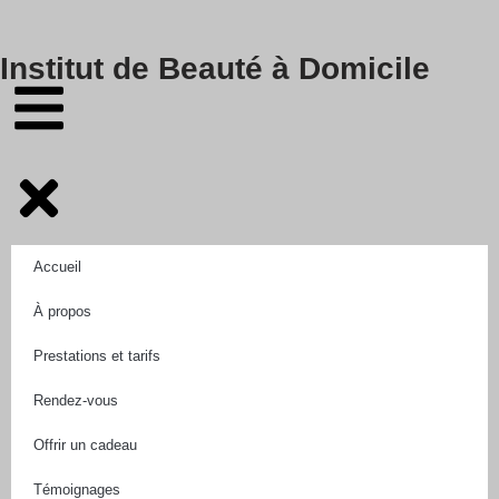
Skip
Institut de Beauté à Domicile
to
content
Accueil
À propos
Prestations et tarifs
Rendez-vous
Offrir un cadeau
Témoignages