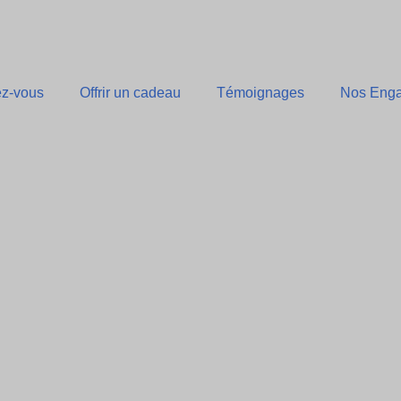
z-vous
Offrir un cadeau
Témoignages
Nos Eng